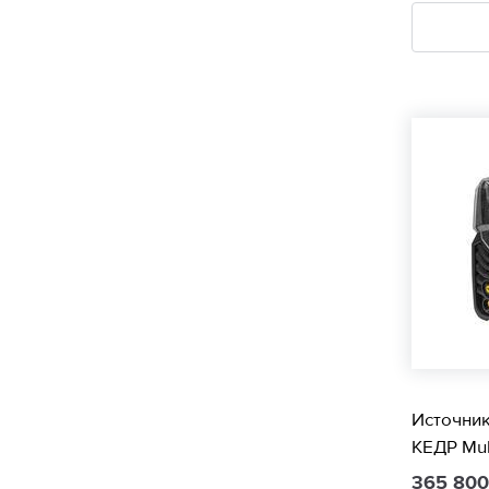
Источни
КЕДР Mu
365 80