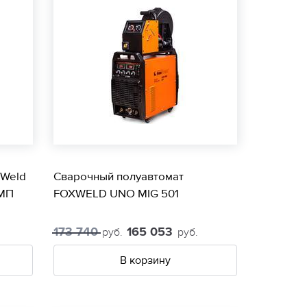
xWeld
Сварочный полуавтомат
 МП
FOXWELD UNO MIG 501
173 740
165 053
руб.
руб.
В корзину