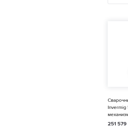
Сварочн
Invermig
механиз
251 57