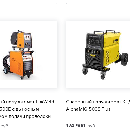
ый полуавтомат FoxWeld
Сварочный полуавтомат КЕ
 500E с выносным
AlphaMIG-500S Plus
мом подачи проволоки
9
174 900
руб.
руб.