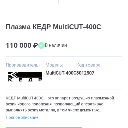
Плазма КЕДР MultiCUT-400C
110 000 ₽
В наличии
Производитель:
Модель:
Код товара:
MultiCUT-400C
8012507
КЕДР MultiCUT-400C – это аппарат воздушно-плазменной
резки нового поколения, позволяющий оперативно
выполнять резку металла, в том числе демонтаж
конструкций выполненных из чугуна, нержавеющей стали,
Полное описание
алюминия и его сплавов, меди и других цветных и чёрных