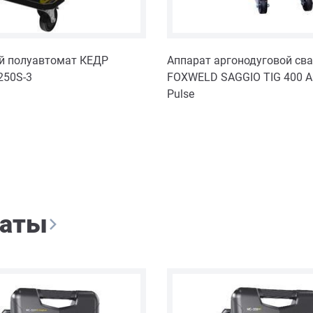
й полуавтомат КЕДР
Аппарат аргонодуговой св
250S-3
FOXWELD SAGGIO TIG 400 
Pulse
маты