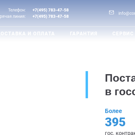
Телефон:
+7(495) 783-47-58
info@co
рячая линия:
+7(495) 783-47-58
ОСТАВКА И ОПЛАТА
ГАРАНТИЯ
СЕРВИС
вание
Пост
а
в гос
 посредников.
Более
395
гос. контра