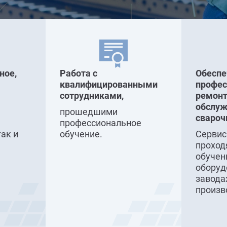
ное,
Работа с
Обесп
квалифицированными
профе
сотрудниками,
ремонт
обслуж
прошедшими
свароч
профессиональное
так и
обучение.
Серви
проход
обучен
оборуд
завода
произв