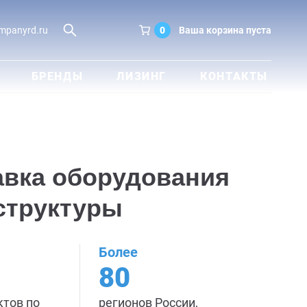
0
Ваша корзина пуста
mpanyrd.ru
БРЕНДЫ
ЛИЗИНГ
КОНТАКТЫ
авка оборудования
структуры
Более
80
ктов по
регионов России,