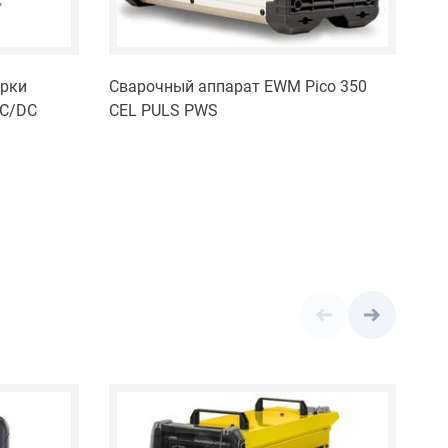
арки
Сварочный аппарат EWM Pico 350
Ап
AC/DC
CEL PULS PWS
FO
LC