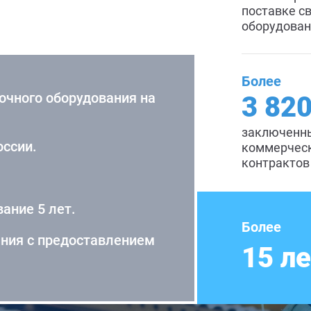
поставке с
оборудован
Более
очного оборудования на
3 82
заключенн
оссии.
коммерчес
контрактов
ание 5 лет.
Более
ания с предоставлением
15 л