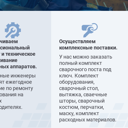
ечиваем
Осуществляем
ссиональный
комплексные поставки.
 и техническое
У нас можно заказать
ивание
полный комплект
ных аппаратов.
сварочного поста под
сные инженеры
ключ. Комплект
ят ежегодное
оборудования,
ие по ремонту
сварочный стол,
ования на
вытяжка, сваечные
х
шторы, сварочный
одителях.
костюм, перчатки,
маску, комплект
расходных материалов.