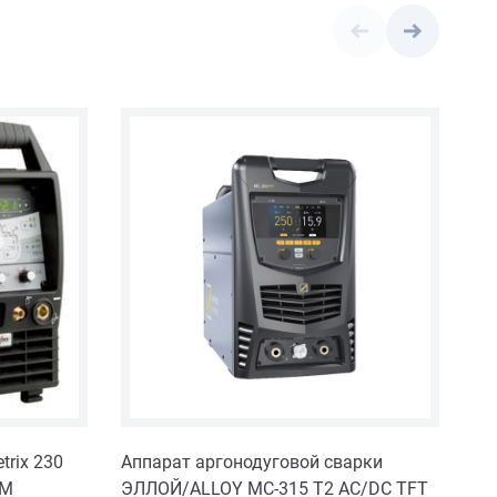
rix 230
Аппарат аргонодуговой сварки
Св
TM
ЭЛЛОЙ/ALLOY МС-315 Т2 AC/DC TFT
AC