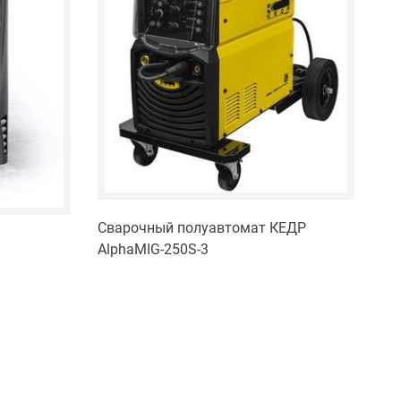
Сварочный полуавтомат КЕДР
Св
AlphaMIG-250S-3
ЭЛ