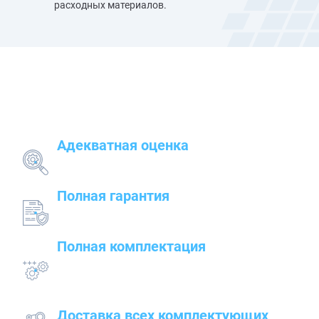
расходных материалов.
Наши преимущества
Адекватная оценка
поставленных задач и грамотный подбор
оборудования
Полная гарантия
на предлагаемые товары — от сварочного до
строительного оборудования
Полная комплектация
всего оборудования с проведением
подготовительных, пуско-наладочных и монтажных
работ
Доставка всех комплектующих