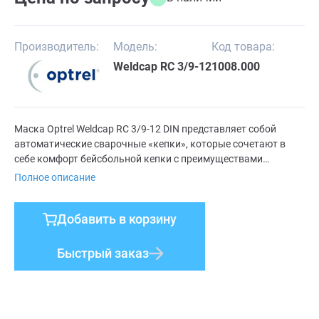
Производитель:
Модель:
Код товара:
Weldcap RC 3/9-12
1008.000
Маска Optrel Weldcap RC 3/9-12 DIN представляет собой
автоматические сварочные «кепки», которые сочетают в
себе комфорт бейсбольной кепки с преимуществами
полноценной сварочной маски. Комбинация материалов из
Полное описание
пластика и текстиля уникальна – мягкая, удобная и
надежная. В 2,7 раза большее поле зрения чем у стандартной
Добавить в корзину
сварочной маски.
Быстрый заказ