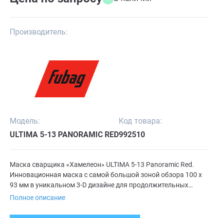
Производитель:
Модель:
Код товара:
ULTIMA 5-13 PANORAMIC RED
992510
Маска сварщика «Хамелеон» ULTIMA 5-13 Panoramic Red.
Инновационная маска с самой большой зоной обзора 100 х
93 мм в уникальном 3-D дизайне для продолжительных
сварочных работ в различных режимах сварки - MMA,
Полное описание
MIG/MAG, TIG.