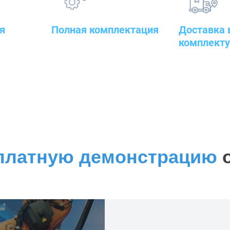
я
Полная комплектация
Доставка 
комплект
овары — от
всего оборудования с
оительного
проведением подготовительных,
к месту рабо
пуско-наладочных и монтажных
работ
платную демонстрацию
о