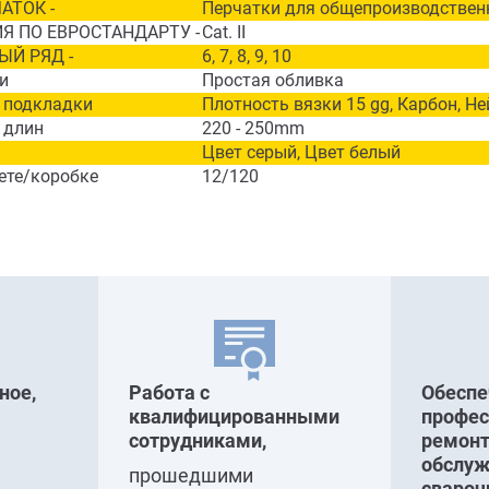
АТОК -
Перчатки для общепроизводствен
Я ПО ЕВРОСТАНДАРТУ -
Cat. II
ЫЙ РЯД -
6, 7, 8, 9, 10
и
Простая обливка
 подкладки
Плотность вязки 15 gg, Карбон, Н
 длин
220 - 250mm
Цвет серый, Цвет белый
ете/коробке
12/120
ное,
Работа с
Обесп
квалифицированными
профе
сотрудниками,
ремонт
обслуж
прошедшими
свароч