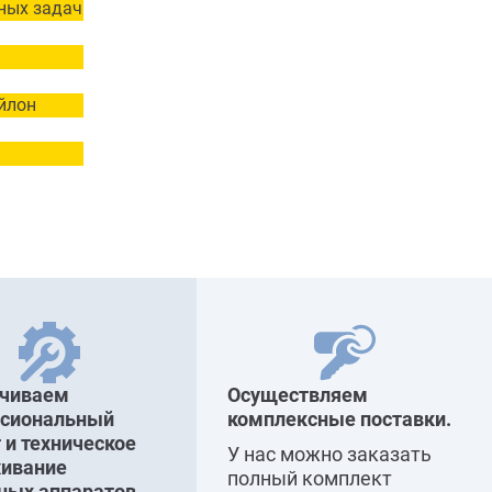
ных задач
ейлон
ечиваем
Осуществляем
ссиональный
комплексные поставки.
 и техническое
У нас можно заказать
ивание
полный комплект
ных аппаратов.