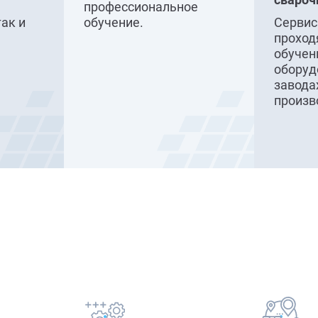
профессиональное
так и
обучение.
Серви
проход
обучен
оборуд
завода
произв
Наши преимущества