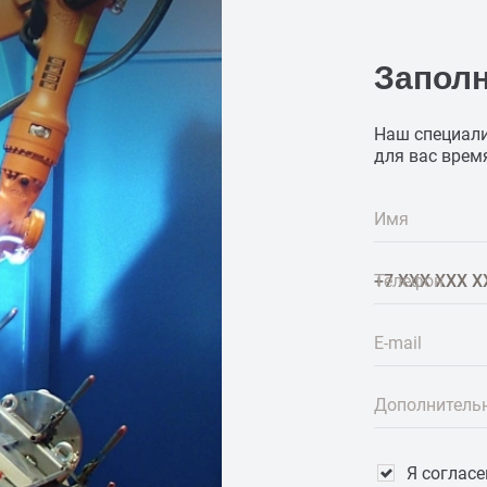
Запол
Наш специали
для вас врем
Имя
Телефон
E-mail
Дополнитель
Я соглас