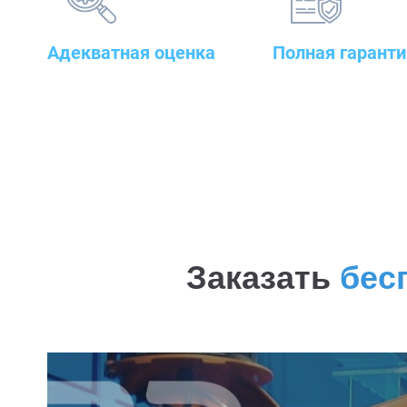
Адекватная оценка
Полная гаранти
поставленных задач и
на предлагаемые т
грамотный подбор
сварочного до стр
оборудования
оборудования
Заказать
бес