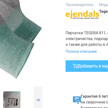
Производитель:
Моде
Tege
Перчатки TEGERA 811,
электричества, подход
а также для работы в 
811 защищают от разря
Полное описание
Добавить в ко
Гарантия 6 лет
на сварочное 