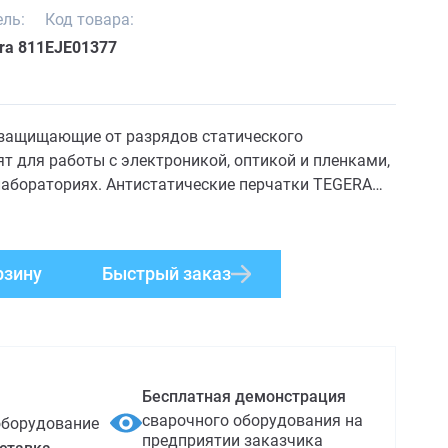
ль:
Код товара:
ra 811
EJE01377
 защищающие от разрядов статического
ят для работы с электроникой, оптикой и пленками,
лабораториях. Антистатические перчатки TEGERA
дов статического электричества.
рзину
Быстрый заказ
Бесплатная демонстрация
сварочного оборудования на
оборудование
предприятии заказчика