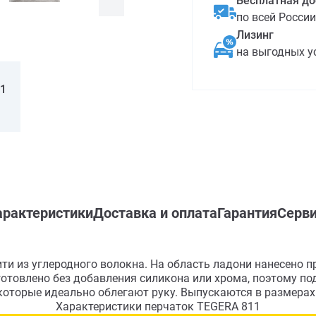
Бесплатная до
по всей России
Лизинг
на выгодных у
11
арактеристики
Доставка и оплата
Гарантия
Серви
ити из углеродного волокна. На область ладони нанесено 
готовлено без добавления силикона или хрома, поэтому по
оторые идеально облегают руку. Выпускаются в размерах с
Характеристики перчаток TEGERA 811