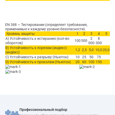
EN 388 — Тестирование (определяет требования,
применимые к каждому уровню безопасности).
Уровень защиты
1
2
3
4
5
A) Устойчивость к истиранию (кол-во
2
8
100
500
оборотов)
000
000
B) Устойчивость к порезам (индекс)
1,2
2,5
5,0
10,0
20,0
(индекс)
C) Устойчивость к разрыву (Ньютон)
10
25
50
75
D) Устойчивость к проколам (Ньютон)
20
60
100
150
Профессиональный подбор