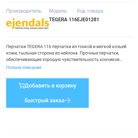
Производитель:
Модель:
Код товара:
TEGERA 116
EJE01281
Перчатки TEGERA 116 перчатки из тонкой и мягкой козьей
кожи, тыльная сторона из нейлона. Прочные перчатки,
обеспечивающие хорошую чувствительность кончиков
пальцев. На перчатках в районе запястья есть удобная
Полное описание
застежка-липучка поддерживающая запястье. Перчатки
TEGERA 116 предназначены для монтажных, плотничных,
Добавить в корзину
гаражных и других работ, чувствительные кончики пальцев
обеспечивают хорошую тактильность.
Быстрый заказ