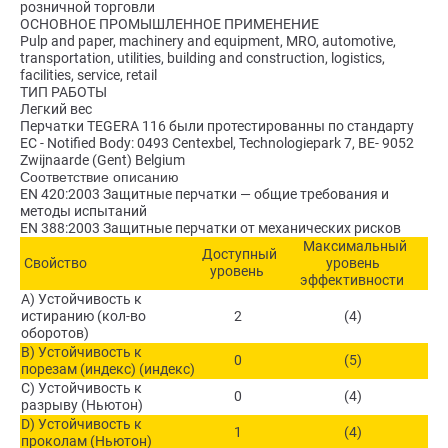
розничной торговли
ОСНОВНОЕ ПРОМЫШЛЕННОЕ ПРИМЕНЕНИЕ
Pulp and paper, machinery and equipment, MRO, automotive,
transportation, utilities, building and construction, logistics,
facilities, service, retail
ТИП РАБОТЫ
Легкий вес
Перчатки TEGERA 116 были протестированны по стандарту
ЕС - Notified Body: 0493 Centexbel, Technologiepark 7, BE- 9052
Zwijnaarde (Gent) Belgium
Соответствие описанию
EN 420:2003 Защитные перчатки — общие требования и
методы испытаний
EN 388:2003 Защитные перчатки от механических рисков
Максимальный
Доступный
Свойство
уровень
уровень
эффективности
A) Устойчивость к
истиранию (кол-во
2
(4)
оборотов)
B) Устойчивость к
0
(5)
порезам (индекс) (индекс)
C) Устойчивость к
0
(4)
разрыву (Ньютон)
D) Устойчивость к
1
(4)
проколам (Ньютон)