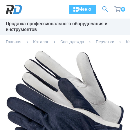
Меню
0
Продажа профессионального оборудования и
инструментов
Главная
Каталог
Спецодежда
Перчатки
К