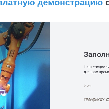
платную демонстрацию
о
Запол
Наш специали
для вас врем
Имя
Телефон