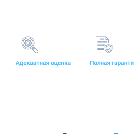
Адекватная оценка
Полная гаранти
поставленных задач и
на предлагаемые т
грамотный подбор
сварочного до стр
оборудования
оборудования