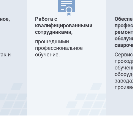
ное,
Работа с
Обесп
квалифицированными
профе
сотрудниками,
ремонт
обслуж
прошедшими
свароч
профессиональное
так и
обучение.
Серви
проход
обучен
оборуд
завода
произв