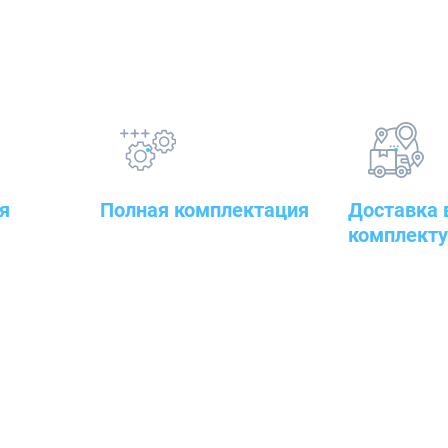
Наши преимущества
я
Полная комплектация
Доставка 
комплект
овары — от
всего оборудования с
оительного
проведением подготовительных,
к месту рабо
пуско-наладочных и монтажных
работ