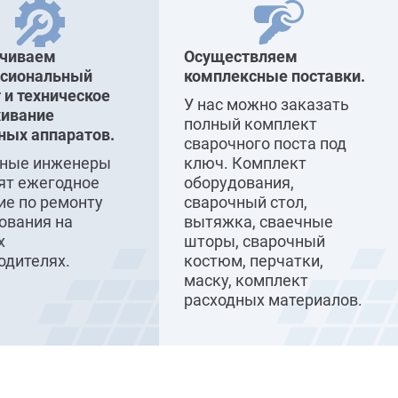
ечиваем
Осуществляем
ссиональный
комплексные поставки.
 и техническое
У нас можно заказать
ивание
полный комплект
ных аппаратов.
сварочного поста под
сные инженеры
ключ. Комплект
ят ежегодное
оборудования,
ие по ремонту
сварочный стол,
ования на
вытяжка, сваечные
х
шторы, сварочный
одителях.
костюм, перчатки,
маску, комплект
расходных материалов.