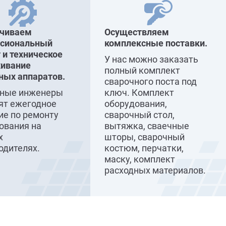
ечиваем
Осуществляем
ссиональный
комплексные поставки.
 и техническое
У нас можно заказать
ивание
полный комплект
ных аппаратов.
сварочного поста под
сные инженеры
ключ. Комплект
ят ежегодное
оборудования,
ие по ремонту
сварочный стол,
ования на
вытяжка, сваечные
х
шторы, сварочный
одителях.
костюм, перчатки,
маску, комплект
расходных материалов.