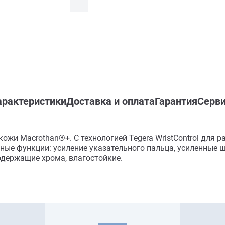
арактеристики
Доставка и оплата
Гарантия
Серви
ожи Macrothan®+. С технологией Tegera WristControl для
ные функции: усиление указательного пальца, усиленные 
держащие хрома, влагостойкие.