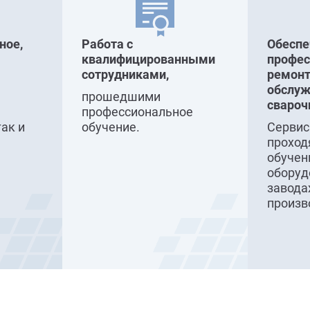
ное,
Работа с
Обесп
квалифицированными
профе
сотрудниками,
ремонт
обслуж
прошедшими
свароч
профессиональное
так и
обучение.
Серви
проход
обучен
оборуд
завода
произв