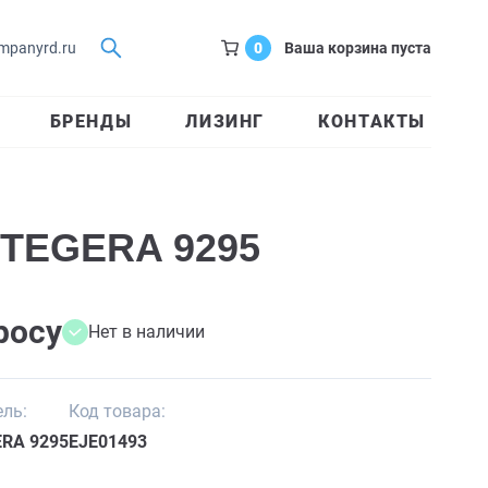
0
Ваша корзина пуста
mpanyrd.ru
БРЕНДЫ
ЛИЗИНГ
КОНТАКТЫ
 TEGERA 9295
росу
Нет в наличии
ль:
Код товара:
RA 9295
EJE01493