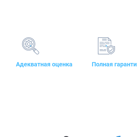
Адекватная оценка
Полная гаранти
поставленных задач и
на предлагаемые т
грамотный подбор
сварочного до стр
оборудования
оборудования