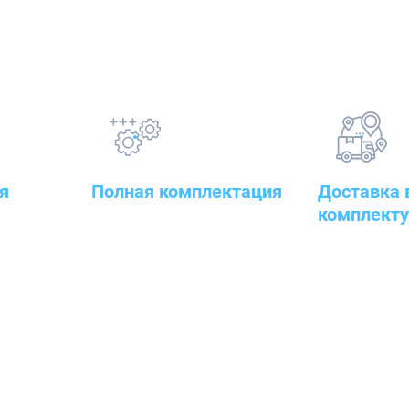
Наши преимущества
я
Полная комплектация
Доставка 
комплект
овары — от
всего оборудования с
оительного
проведением подготовительных,
к месту рабо
пуско-наладочных и монтажных
работ