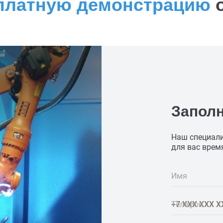
платную демонстрацию
о
Запол
Наш специали
для вас врем
Имя
Телефон