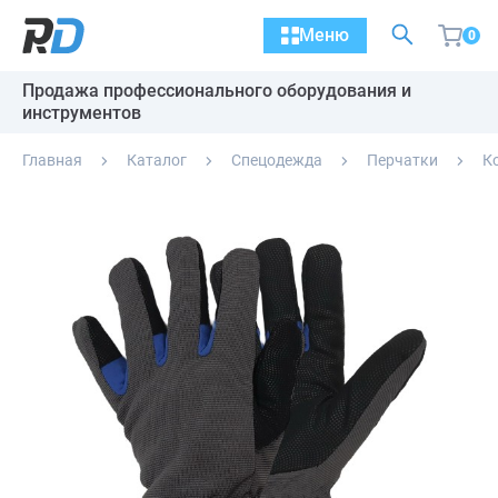
Меню
0
Продажа профессионального оборудования и
инструментов
Главная
Каталог
Спецодежда
Перчатки
К