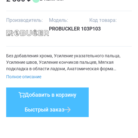
Производитель:
Модель:
Код товара:
PROBUCKLER 103
P103
Без добавления хрома, Усиление указательного пальца,
Усиление швов, Усиление кончиков пальцев, Мягкая
подкладка в области ладони, Анатомическая форма
пальцев, Особый крой большого пальца, Эргономическая
Полное описание
форма, Специально разработанные детали
Добавить в корзину
Быстрый заказ