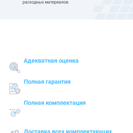
расходных материалов.
Наши преимущества
Адекватная оценка
поставленных задач и грамотный подбор
оборудования
Полная гарантия
на предлагаемые товары — от сварочного до
строительного оборудования
Полная комплектация
всего оборудования с проведением
подготовительных, пуско-наладочных и монтажных
работ
Доставка всех комплектующих