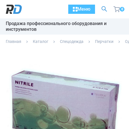
Меню
0
Продажа профессионального оборудования и
инструментов
Главная
Каталог
Спецодежда
Перчатки
О