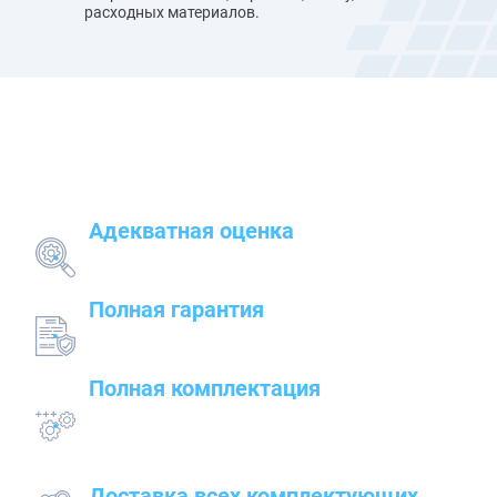
расходных материалов.
Наши преимущества
Адекватная оценка
поставленных задач и грамотный подбор
оборудования
Полная гарантия
на предлагаемые товары — от сварочного до
строительного оборудования
Полная комплектация
всего оборудования с проведением
подготовительных, пуско-наладочных и монтажных
работ
Доставка всех комплектующих