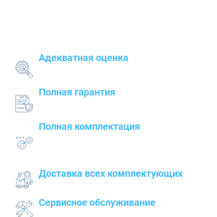
Наши преимущества
Адекватная оценка
поставленных задач и грамотный подбор
оборудования
Полная гарантия
на предлагаемые товары — от сварочного до
строительного оборудования
Полная комплектация
всего оборудования с проведением
подготовительных, пуско-наладочных и монтажных
работ
Доставка всех комплектующих
к месту работ
Сервисное обслуживание
закупленного оборудования