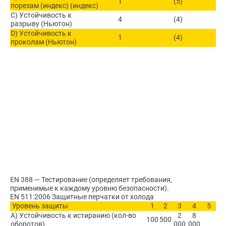
1
(5)
порезам (индекс) (индекс)
C) Устойчивость к
4
(4)
разрыву (Ньютон)
D) Устойчивость к
1
(4)
проколам (Ньютон)
EN 388 — Тестирование (определяет требования,
применимые к каждому уровню безопасности).
EN 511:2006 Защитные перчатки от холода
Уровень защиты
1
2
3
4
5
A) Устойчивость к истиранию (кол-во
2
8
100
500
оборотов)
000
000