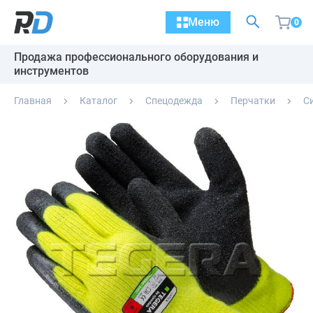
Меню
0
Продажа профессионального оборудования и
инструментов
Главная
Каталог
Спецодежда
Перчатки
С