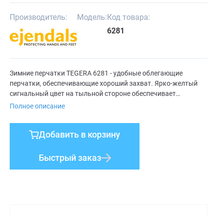
Производитель:
Модель:
Код товара:
6281
Зимние перчатки TEGERA 6281 - удобные облегающие
перчатки, обеспечивающие хороший захват. Ярко-желтый
сигнальный цвет на тыльной стороне обеспечивает
дополнительную безопасность в темноте. Перчатки TEGERA®
Полное описание
6281 изготовлены из вязаного хлопка и полиэстера,
подкладка с начесом обеспечивает отличную изоляцию от
Добавить в корзину
холода. Перчатки частично покрыты латексом с
текстурированной поверхностью, обеспечивающей
надежный захват. Очень прочные универсальные перчатки
Быстрый заказ
для различных видов работ.