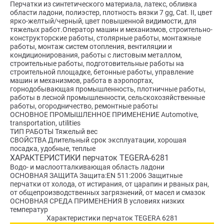
Перчатки из синтетического материала, латекс, обливка
области ладони, полиэстер, плотность вязки 7 gg, Cat. II, цвет
ярко-желтый/черный, цвет повышенной видимости, для
тяжелых работ.Оператор машин и механизмов, строительно-
конструкторские работы, столярные работы, монтажные
работы, монтаж систем отопления, вентиляции и
кондиционирования, работы с листовым металлом,
строительные работы, подготовительные работы на
строительной площадке, бетонные работы, управление
машин и механизмов, работа в аэропортах,
горнодобывающая промышленность, плотничные работы,
работы в лесной промышленности, сельскохозяйственные
работы, огородничество, ремонтные работы
ОСНОВНОЕ ПРОМЫШЛЕННОЕ ПРИМЕНЕНИЕ Automotive,
transportation, utilities
ТИП РАБОТЫ Тяжелый вес
СВОЙСТВА Длительный срок эксплуатации, хорошая
посадка, удобные, теплые
ХАРАКТЕРИСТИКИ перчаток TEGERA-6281
Водо- и маслоотталкивающая область ладони
ОСНОВНАЯ ЗАЩИТА Защита:EN 511:2006 Защитные
перчатки от холода, от истирания, от царапин и рваных ран,
от общепроизводственных загрязнений, от масел и смазок
ОСНОВНАЯ СРЕДА ПРИМЕНЕНИЯ В условиях низких
температур
Характеристики перчаток TEGERA 6281