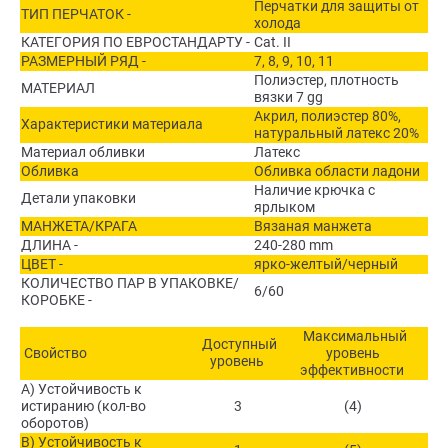
Перчатки для защиты от
ТИП ПЕРЧАТОК -
холода
КАТЕГОРИЯ ПО ЕВРОСТАНДАРТУ -
Cat. II
РАЗМЕРНЫЙ РЯД -
7, 8, 9, 10, 11
Полиэстер, плотность
МАТЕРИАЛ
вязки 7 gg
Акрил, полиэстер 80%,
Характеристики материала
натуральный латекс 20%
Материал обливки
Латекс
Обливка
Обливка области ладони
Наличие крючка с
Детали упаковки
ярлыком
МАНЖЕТА/КРАГА
Вязаная манжета
ДЛИНА -
240-280 mm
ЦВЕТ -
ярко-желтый/черный
КОЛИЧЕСТВО ПАР В УПАКОВКЕ/
6/60
КОРОБКЕ -
Максимальный
Доступный
Свойство
уровень
уровень
эффективности
A) Устойчивость к
истиранию (кол-во
3
(4)
оборотов)
B) Устойчивость к