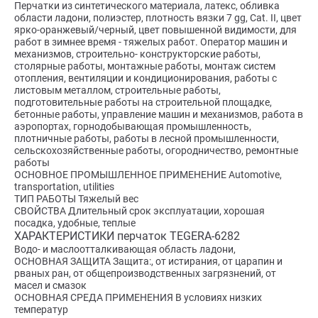
Перчатки из синтетического материала, латекс, обливка
области ладони, полиэстер, плотность вязки 7 gg, Cat. II, цвет
ярко-оранжевый/черный, цвет повышенной видимости, для
работ в зимнее время - тяжелых работ. Оператор машин и
механизмов, строительно- конструкторские работы,
столярные работы, монтажные работы, монтаж систем
отопления, вентиляции и кондиционирования, работы с
листовым металлом, строительные работы,
подготовительные работы на строительной площадке,
бетонные работы, управление машин и механизмов, работа в
аэропортах, горнодобывающая промышленность,
плотничные работы, работы в лесной промышленности,
сельскохозяйственные работы, огородничество, ремонтные
работы
ОСНОВНОЕ ПРОМЫШЛЕННОЕ ПРИМЕНЕНИЕ Automotive,
transportation, utilities
ТИП РАБОТЫ Тяжелый вес
СВОЙСТВА Длительный срок эксплуатации, хорошая
посадка, удобные, теплые
ХАРАКТЕРИСТИКИ перчаток TEGERA-6282
Водо- и маслоотталкивающая область ладони,
ОСНОВНАЯ ЗАЩИТА Защита:, от истирания, от царапин и
рваных ран, от общепроизводственных загрязнений, от
масел и смазок
ОСНОВНАЯ СРЕДА ПРИМЕНЕНИЯ В условиях низких
температур