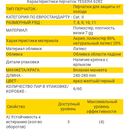
Характеристики перчаток TEGERA 6282
Перчатки для защиты от
ТИП ПЕРЧАТОК -
холода
КАТЕГОРИЯ ПО ЕВРОСТАНДАРТУ -
Cat. II
РАЗМЕРНЫЙ РЯД -
7, 8, 9, 10, 11
Полиэстер, плотность
МАТЕРИАЛ
вязки 7 gg
Акрил, полиэстер 80%,
Характеристики материала
натуральный латекс 20%
Материал обливки
Латекс
Обливка
Обливка области ладони
Наличие крючка с
Детали упаковки
ярлыком
МАНЖЕТА/КРАГА
Вязаная манжета
ДЛИНА -
240-280 mm
ЦВЕТ -
ярко-желтый/черный
КОЛИЧЕСТВО ПАР В УПАКОВКЕ/
6/60
КОРОБКЕ -
Максимальный
Доступный
Свойство
уровень
уровень
эффективности
A) Устойчивость к
истиранию (кол-во
3
(4)
оборотов)