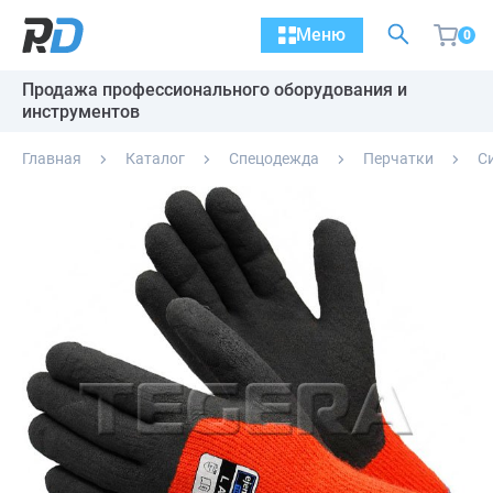
Меню
0
Продажа профессионального оборудования и
инструментов
Главная
Каталог
Спецодежда
Перчатки
С