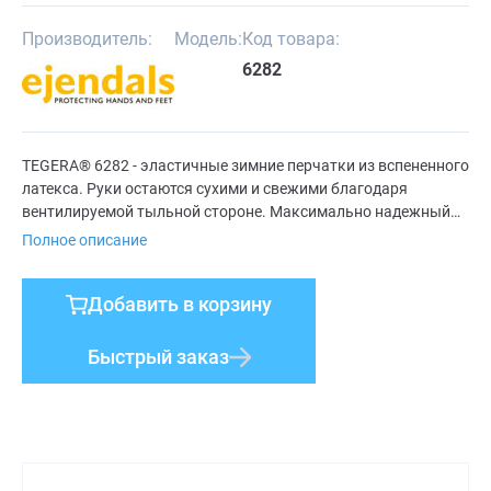
Производитель:
Модель:
Код товара:
6282
TEGERA® 6282 - эластичные зимние перчатки из вспененного
латекса. Руки остаются сухими и свежими благодаря
вентилируемой тыльной стороне. Максимально надежный
захват благодаря рельефной латексной поверхности с
Полное описание
«эффектом присоски». Теплые и удобные перчатки, которые
идеально подходят для работы на улице в холодную и
Добавить в корзину
мокрую погоду.
Быстрый заказ