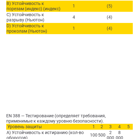
B) Устойчивость к
1
(5)
порезам (индекс) (индекс)
C) Устойчивость к
4
(4)
разрыву (Ньютон)
D) Устойчивость к
1
(4)
проколам (Ньютон)
EN 388 — Тестирование (определяет требования,
применимые к каждому уровню безопасности).
Уровень защиты
1
2
3
4
5
A) Устойчивость к истиранию (кол-во
2
8
100
500
оборотов)
000
000