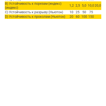
B) Устойчивость к порезам (индекс)
1,2
2,5
5,0
10,0
20,0
(индекс)
C) Устойчивость к разрыву (Ньютон)
10
25
50
75
D) Устойчивость к проколам (Ньютон)
20
60
100
150