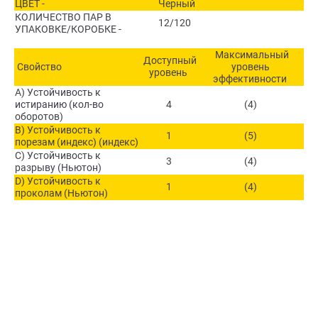
ЦВЕТ -
Черный
КОЛИЧЕСТВО ПАР В
12/120
УПАКОВКЕ/КОРОБКЕ -
Максимальный
Доступный
Свойство
уровень
уровень
эффективности
A) Устойчивость к
истиранию (кол-во
4
(4)
оборотов)
B) Устойчивость к
1
(5)
порезам (индекс) (индекс)
C) Устойчивость к
3
(4)
разрыву (Ньютон)
D) Устойчивость к
1
(4)
проколам (Ньютон)