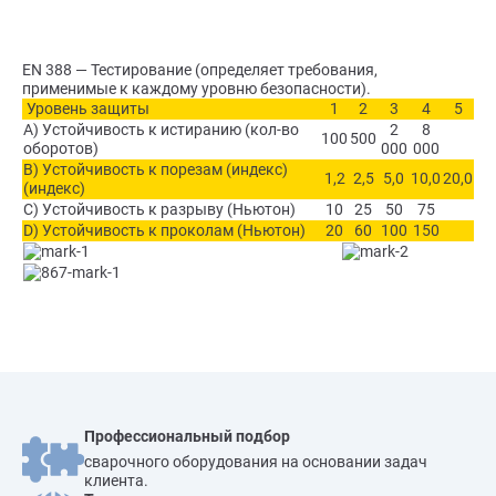
EN 388 — Тестирование (определяет требования,
применимые к каждому уровню безопасности).
Уровень защиты
1
2
3
4
5
A) Устойчивость к истиранию (кол-во
2
8
100
500
оборотов)
000
000
B) Устойчивость к порезам (индекс)
1,2
2,5
5,0
10,0
20,0
(индекс)
C) Устойчивость к разрыву (Ньютон)
10
25
50
75
D) Устойчивость к проколам (Ньютон)
20
60
100
150
Профессиональный подбор
сварочного оборудования на основании задач
клиента.