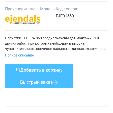
Производитель:
Модель:
Код товара:
EJE01389
Перчатки TEGERA 860 предназначены для монтажных и
других работ, при которых необходимы высокая
чувствительность кончиков пальцев, отличная эластичность
и надежный захват. Например, для работ до и после
Полное описание
покраски, производственных и монтажных работ.
Добавить в корзину
Быстрый заказ