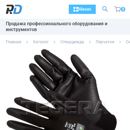
Меню
0
Продажа профессионального оборудования и
инструментов
Главная
Каталог
Спецодежда
Перчатки
С