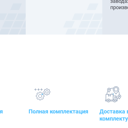
завода
произв
Наши преимущества
я
Полная комплектация
Доставка 
комплект
овары — от
всего оборудования с
оительного
проведением подготовительных,
к месту рабо