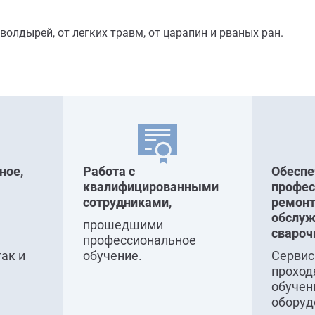
 волдырей, от легких травм, от царапин и рваных ран.
ное,
Работа с
Обесп
квалифицированными
профе
сотрудниками,
ремонт
обслуж
прошедшими
свароч
профессиональное
так и
обучение.
Серви
проход
обучен
оборуд