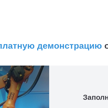
пуско-наладочных и монтажных
работ
платную демонстрацию
о
Запол