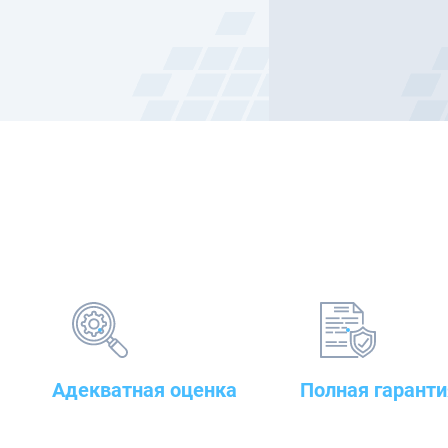
Адекватная оценка
Полная гаранти
поставленных задач и
на предлагаемые т
грамотный подбор
сварочного до стр