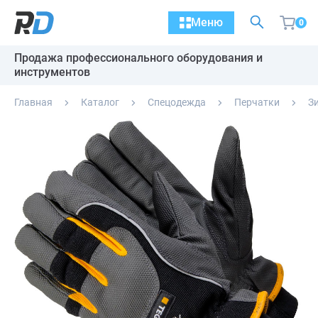
Меню
0
Продажа профессионального оборудования и
инструментов
Главная
Каталог
Спецодежда
Перчатки
З