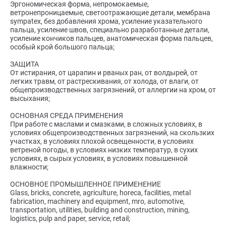
Эргономическая форма, непромокаемые,
ветронепроницаемые, светоотражающие детали, мембрана
sympatex, без добавления хрома, усиление указательного
пальца, усиление швов, специально разработанные детали,
усиление кончиков пальцев, анатомическая форма пальцев,
особый крой большого пальца;
ЗАЩИТА
От истирания, от царапин и рваных ран, от волдырей, от
легких травм, от растрескивания, от холода, от влаги, от
общепроизводственных загрязнений, от аллергии на хром, от
высыхания;
ОСНОВНАЯ СРЕДА ПРИМЕНЕНИЯ
При работе с маслами и смазками, в сложных условиях, в
условиях общепроизводственных загрязнений, на скользких
участках, в условиях плохой освещенности, в условиях
ветреной погоды, в условиях низких температур, в сухих
условиях, в сырых условиях, в условиях повышенной
влажности;
ОСНОВНОЕ ПРОМЫШЛЕННОЕ ПРИМЕНЕНИЕ
Glass, bricks, concrete, agriculture, horeca, facilities, metal
fabrication, machinery and equipment, mro, automotive,
transportation, utilities, building and construction, mining,
logistics, pulp and paper, service, retail;