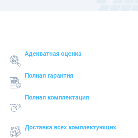
Наши преимущества
Адекватная оценка
поставленных задач и грамотный подбор
оборудования
Полная гарантия
на предлагаемые товары — от сварочного до
строительного оборудования
Полная комплектация
всего оборудования с проведением
подготовительных, пуско-наладочных и монтажных
работ
Доставка всех комплектующих
к месту работ