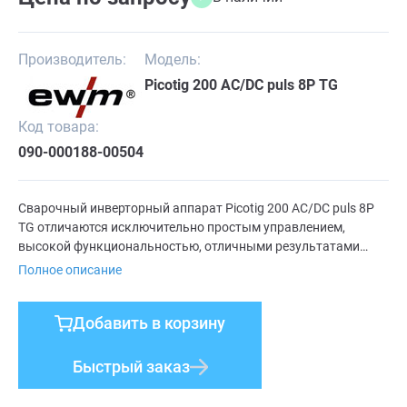
Производитель:
Модель:
Picotig 200 AC/DC puls 8P TG
Код товара:
090-000188-00504
Сварочный инверторный аппарат Picotig 200 AC/DC puls 8P
TG отличаются исключительно простым управлением,
высокой функциональностью, отличными результатами
сварки и большой продолжительностью включения.
Полное описание
Сварочный аппарат Picotig 200 AC/DC puls 8P TG это
инновационный сварочный аппарат поколения современной
Добавить в корзину
сварки, разработанный на основе надежной и испытанной
инверторной технологии, лидера среди производителей
сварочного оборудования, компании EWM. Источник
Быстрый заказ
работает от сети напряжением 1х230 В, сварочный ток
регулируется 5-200 А, максимальная потребляемая