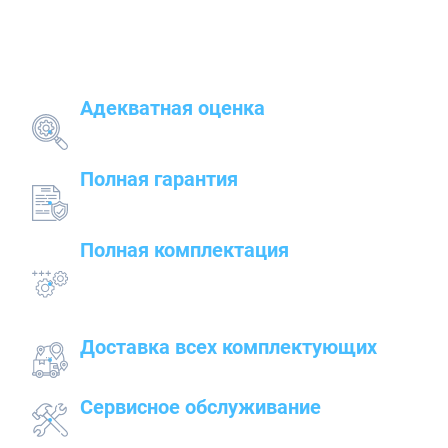
Наши преимущества
Адекватная оценка
поставленных задач и грамотный подбор
оборудования
Полная гарантия
на предлагаемые товары — от сварочного до
строительного оборудования
Полная комплектация
всего оборудования с проведением
подготовительных, пуско-наладочных и монтажных
работ
Доставка всех комплектующих
к месту работ
Сервисное обслуживание
закупленного оборудования