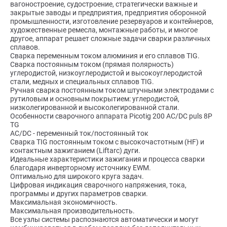
вагоностроение, судостроение, стратегически важные и
закрытые заводы и предприятия, предприятия оборонной
промышленности, изготовление резервуаров и контейнеров,
художественные ремесла, монтажные работы, и многое
другое, аппарат решает сложные задачи сварки различных
сплавов.
Сварка переменным током алюминия и его сплавов TIG.
Сварка постоянным током (прямая полярность)
углеродистой, низкоуглеродистой и высокоуглеродистой
стали, медных и специальных сплавов TIG.
Ручная сварка постоянным током штучными электродами с
рутиловым и основным покрытием: углеродистой,
низколегированной и высоколегированной стали.
Особенности сварочного аппарата Picotig 200 AC/DC puls 8P
TG
AC/DC - переменный ток/постоянный ток
Сварка TIG постоянным током с высокочастотным (HF) и
контактным зажиганием (Liftarc) дуги.
Идеальные характеристики зажигания и процесса сварки
благодаря инверторному источнику EWM.
Оптимально для широкого круга задач.
Цифровая индикация сварочного напряжения, тока,
программы и других параметров сварки.
Максимальная экономичность.
Максимальная производительность.
Все узлы системы распознаются автоматически и могут