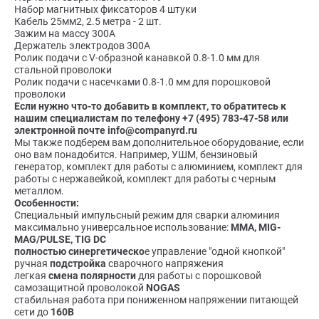
Набор магнитных фиксаторов 4 штуки
Кабель 25мм2, 2.5 метра - 2 шт.
Зажим на массу 300А
Держатель электродов 300А
Ролик подачи с V-образной канавкой 0.8-1.0 мм для
стальной проволоки
Ролик подачи с насечками 0.8-1.0 мм для порошковой
проволоки
Если нужно что-то добавить в комплект, то обратитесь к
нашим специалистам по телефону +7 (495) 783-47-58 или
электронной почте info@companyrd.ru
Мы также подберем вам дополнительное оборудование, если
оно вам понадобится. Например, УШМ, бензиновый
генератор, комплект для работы с алюминием, комплект для
работы с нержавейкой, комплект для работы с черным
металлом.
Особенности:
Специальный импульсный режим для сварки алюминия
максимально универсальное использование:
MMA, MIG-
MAG/PULSE, TIG DC
полностью синергетическо
е управление "одной кнопкой"
ручная
подстройка
сварочного напряжения
легкая
смена полярности
для работы с порошковой
самозащитной проволокой
NOGAS
стабильная работа при пониженном напряжении питающей
сети до
160В