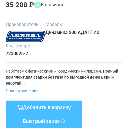
35 200 ₽
В наличии
Производитель:
Модель:
Динамика 200 АДАПТИВ
Код товара:
7233825-2
Работаем с физическими и юридическими лицами.
Полный
комплект для сварки без газа по выгодной цене!
Бери и
работай!
Инверторный сварочный полуавтомат 3 в 1 АВРОРА
Полное описание
Динамика 200 АДАПТИВ это современное оборудование,
которое предназначено для профессионального
Добавить в корзину
использования, а также бытовых задач. Благодаря данному
сварочному полуавтомату вы сможете выполнять
качественную сварку различных металлических изделий.
Быстрый заказ
Полуавтоматическая сварка MIG/MAG, сварка покрытым