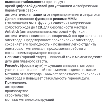
высокая стабильность
горения дуги
яркий
цифровой дисплей
для установки и отображения
параметров сварки
автоматическая
защита
от перенапряжения и сверхтока
Дополнительные функции в режиме ММА:
Отключаемая
VRD
- функция снижения напряжения
холостого хода до
12В
, для безопасности мастера
Antistick
(антиприлипание электрода) — функция,
автоматически снижающая сварочный ток при залипании
электрода. Предотвращает прокаливание электрода,
сохраняет его пригодность и позволяет легко отделить
электрод от металла для продолжения работы с
сохранением параметров сварки;
Hot Start
(горячий старт) — пиковый ток в момент поджига
дуги для плавного старта.
ForceArc
(форсаж дуги) — функция аппарата, которая
увеличивает сварочный ток в момент отделения капли
металла от электрода. Снижает вероятность прилипания
электрода и повышает стабильность горения дуги.
Применение:
авторемонт
производство
строительство
монтаж металлоконструкций