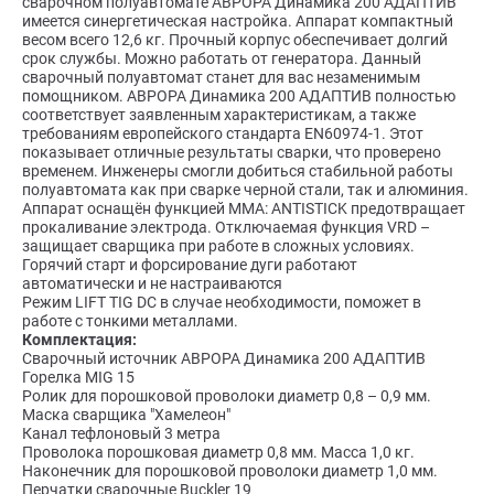
сварочном полуавтомате АВРОРА Динамика 200 АДАПТИВ
имеется синергетическая настройка. Аппарат компактный
весом всего 12,6 кг. Прочный корпус обеспечивает долгий
срок службы. Можно работать от генератора. Данный
сварочный полуавтомат станет для вас незаменимым
помощником. АВРОРА Динамика 200 АДАПТИВ полностью
соответствует заявленным характеристикам, а также
требованиям европейского стандарта EN60974-1. Этот
показывает отличные результаты сварки, что проверено
временем. Инженеры смогли добиться стабильной работы
полуавтомата как при сварке черной стали, так и алюминия.
Аппарат оснащён функцией ММА: ANTISTICK предотвращает
прокаливание электрода. Отключаемая функция VRD –
защищает сварщика при работе в сложных условиях.
Горячий старт и форсирование дуги работают
автоматически и не настраиваются
Режим LIFT TIG DC в случае необходимости, поможет в
работе с тонкими металлами.
Комплектация:
Сварочный источник АВРОРА Динамика 200 АДАПТИВ
Горелка MIG 15
Ролик для порошковой проволоки диаметр 0,8 – 0,9 мм.
Маска сварщика "Хамелеон"
Канал тефлоновый 3 метра
Проволока порошковая диаметр 0,8 мм. Масса 1,0 кг.
Наконечник для порошковой проволоки диаметр 1,0 мм.
Перчатки сварочные Buckler 19