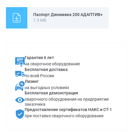
электродом MMA, аргонодуговая сварка TIG DC. Также
присутствует возможность сварки в импульсном режиме. В
Паспорт Динамика 200 АДАПТИВ+
сварочном полуавтомате АВРОРА Динамика 200 АДАПТИВ
1.3 MB
имеется синергетическая настройка. Аппарат компактный
весом всего 12,6 кг. Прочный корпус обеспечивает долгий
срок службы. Можно работать от генератора. Данный
сварочный полуавтомат станет для вас незаменимым
помощником.
Гарантия 6 лет
на сварочное оборудование
Бесплатная доставка
по всей России
Лизинг
на выгодных условиях
Бесплатная демонстрация
сварочного оборудования на предприятии
заказчика
Предоставление сертификатов НАКС и СТ-1
при поставке сварочного оборудования