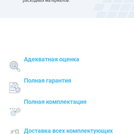
расходных материалов.
Наши преимущества
Адекватная оценка
поставленных задач и грамотный подбор
оборудования
Полная гарантия
на предлагаемые товары — от сварочного до
строительного оборудования
Полная комплектация
всего оборудования с проведением
подготовительных, пуско-наладочных и монтажных
работ
Доставка всех комплектующих