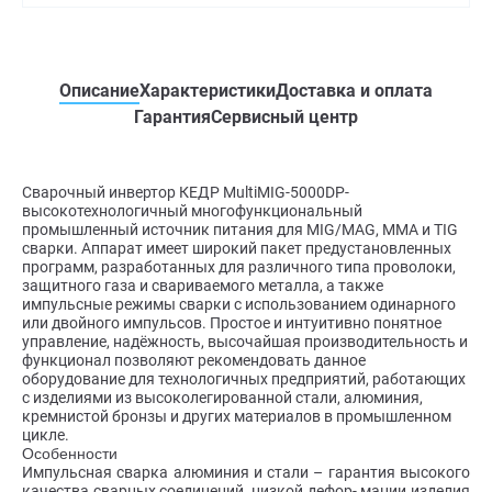
Описание
Характеристики
Доставка и оплата
Гарантия
Сервисный центр
Сварочный инвертор КЕДР MultiMIG-5000DP-
высокотехнологичный многофункциональный
промышленный источник питания для MIG/MAG, MMA и TIG
сварки. Аппарат имеет широкий пакет предустановленных
программ, разработанных для различного типа проволоки,
защитного газа и свариваемого металла, а также
импульсные режимы сварки с использованием одинарного
или двойного импульсов. Простое и интуитивно понятное
управление, надёжность, высочайшая производительность и
функционал позволяют рекомендовать данное
оборудование для технологичных предприятий, работающих
с изделиями из высоколегированной стали, алюминия,
кремнистой бронзы и других материалов в промышленном
цикле.
Особенности
Импульсная сварка алюминия и стали – гарантия высокого
качества сварных соединений, низкой дефор- мации изделия