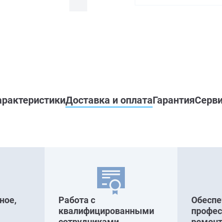
арактеристики
Доставка и оплата
Гарантия
Серви
ное,
Работа с
Обесп
квалифицированными
профе
сотрудниками,
ремонт