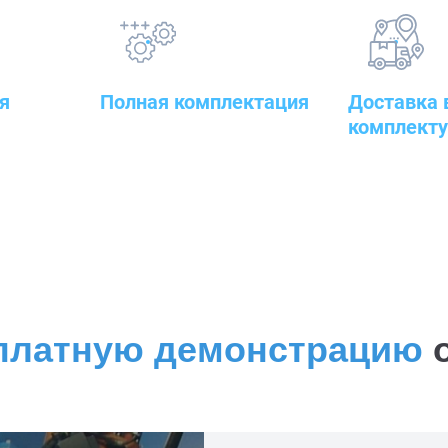
я
Полная комплектация
Доставка 
комплект
овары — от
всего оборудования с
оительного
проведением подготовительных,
к месту рабо
пуско-наладочных и монтажных
работ
платную демонстрацию
о