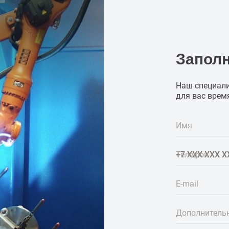
Запол
Наш специали
для вас врем
Имя
Телефон
E-mail
Дополнитель