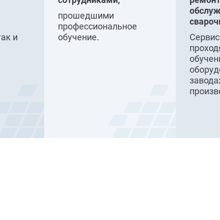
обслуж
прошедшими
свароч
профессиональное
так и
обучение.
Серви
проход
обучен
оборуд
завода
произв
Наши преимущества