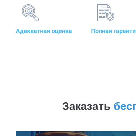
Адекватная оценка
Полная гаранти
поставленных задач и
на предлагаемые т
грамотный подбор
сварочного до стр
оборудования
оборудования
Заказать
бес